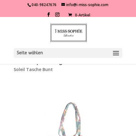
040-98247676
info@i-miss-sophie.com
0-Artikel
Seite wählen
Start
/
Shop
/
Kleidung
/
Accessoires
/ Place du
Soleil Tasche Bunt