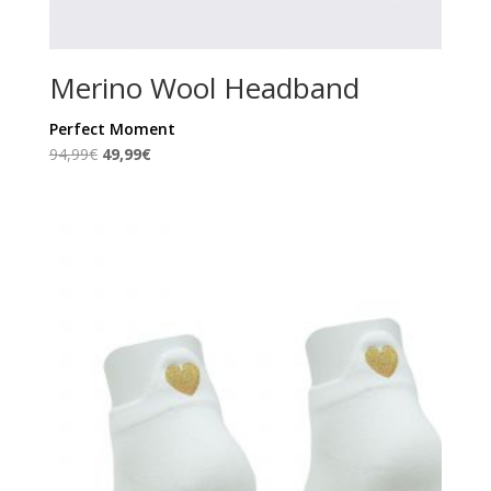
Merino Wool Headband
Perfect Moment
Ursprünglicher
Aktueller
94,99
€
49,99
€
Preis
Preis
war:
ist:
94,99€
49,99€.