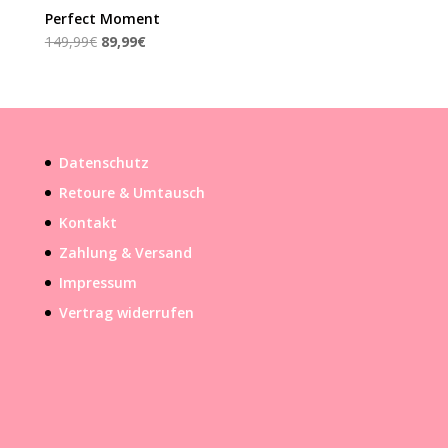
Perfect Moment
Ursprünglicher
Aktueller
149,99
€
89,99
€
Preis
Preis
war:
ist:
149,99€
89,99€.
Datenschutz
Retoure & Umtausch
Kontakt
Zahlung & Versand
Impressum
Vertrag widerrufen