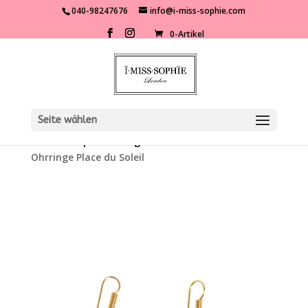
040-98247676
info@i-miss-sophie.com
0-Artikel
Seite wählen
Start
/
Shop
/
Kleidung
/
Accessoires
/ Korallen
Ohrringe Place du Soleil