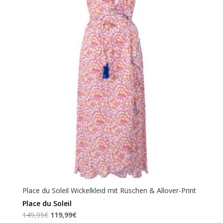
Place du Soleil Wickelkleid mit Rüschen & Allover-Print
Place du Soleil
Ursprünglicher
Aktueller
149,95
€
119,99
€