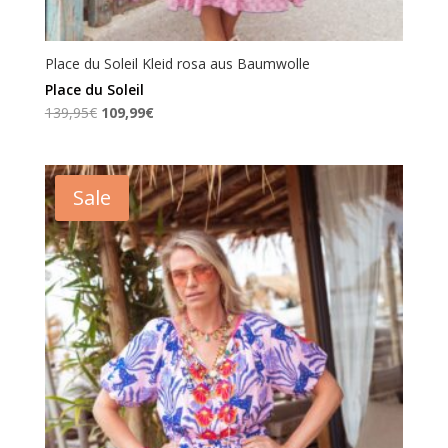
Place du Soleil Kleid rosa aus Baumwolle
Place du Soleil
Ursprünglicher
Aktueller
139,95
€
109,99
€
Preis
Preis
war:
ist:
139,95€
109,99€.
Sale