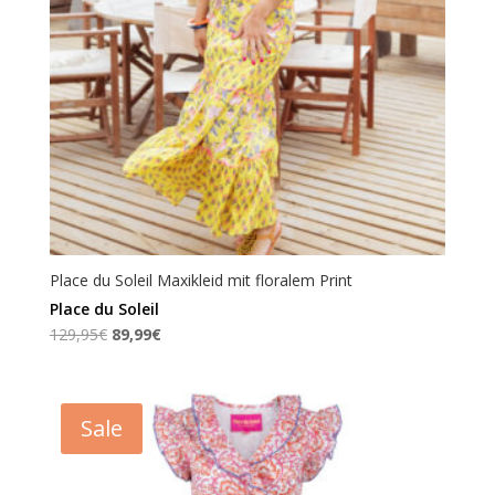
Place du Soleil Maxikleid mit floralem Print
Place du Soleil
Ursprünglicher
Aktueller
129,95
€
89,99
€
Preis
Preis
war:
ist:
129,95€
89,99€.
Sale