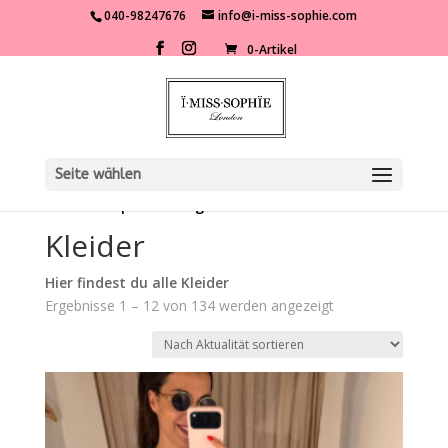
040-98247676
info@i-miss-sophie.com
0-Artikel
Seite wählen
Start
/
Shop
/
Kleidung
/ Kleider
Kleider
Hier findest du alle Kleider
Nach
Ergebnisse 1 – 12 von 134 werden angezeigt
Aktualität
sortiert