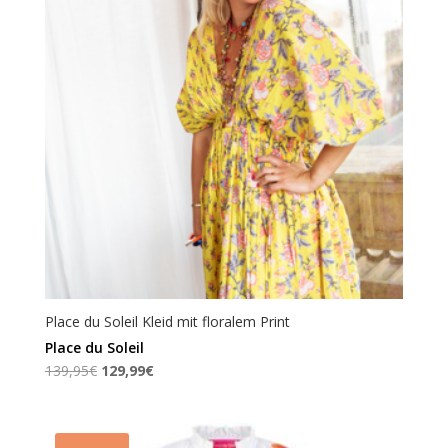
Place du Soleil Kleid mit floralem Print
Place du Soleil
Ursprünglicher
Aktueller
139,95
€
129,99
€
Preis
Preis
war:
ist:
139,95€
129,99€.