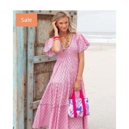
Preis
Preis
war:
ist:
149,95€
119,99€.
Sale