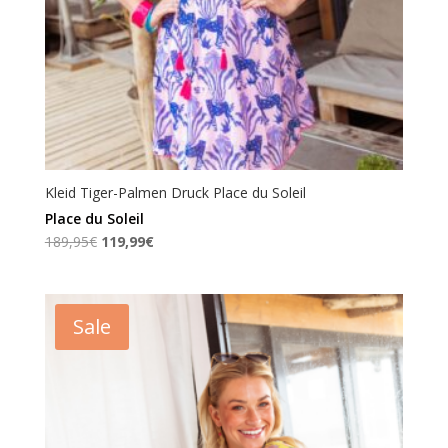
Kleid Tiger-Palmen Druck Place du Soleil
Place du Soleil
Ursprünglicher
Aktueller
189,95
€
119,99
€
Preis
Preis
war:
ist:
189,95€
119,99€.
Sale