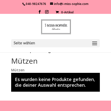
040-98247676
info@i-miss-sophie.com
0-Artikel
Seite wählen
Start
/
Shop
/
Kleidung
/
Accessoires
/ Mützen
Mützen
Mützen
Es wurden keine Produkte gefunden,
die deiner Auswahl entsprechen.