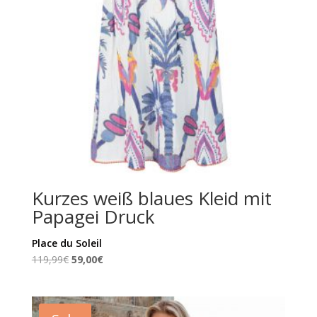
Kurzes weiß blaues Kleid mit
Papagei Druck
Place du Soleil
Ursprünglicher
Aktueller
119,99
€
59,00
€
Preis
Preis
war:
ist:
119,99€
59,00€.