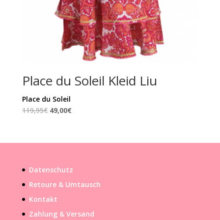
Place du Soleil Kleid Liu
Place du Soleil
Ursprünglicher
Aktueller
119,95
€
49,00
€
Preis
Preis
war:
ist:
119,95€
49,00€.
Datenschutz
Retoure & Umtausch
Kontakt
Zahlung & Versand