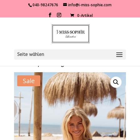
040-98247676
info@i-miss-sophie.com
0-Artikel
Seite wählen
Start
/
Shop
/
Kleidung
/
Sale
/ Bluse Sofie
Sale