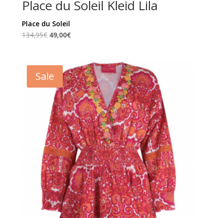
Place du Soleil Kleid Lila
Place du Soleil
Ursprünglicher
Aktueller
134,95
€
49,00
€
Preis
Preis
war:
ist:
134,95€
49,00€.
Sale