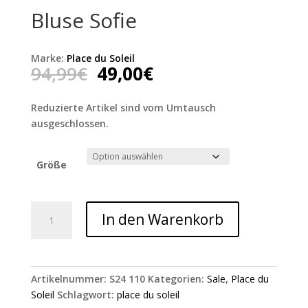
Bluse Sofie
Marke:
Place du Soleil
Ursprünglicher
Aktueller
94,99
€
49,00
€
Preis
Preis
war:
ist:
Reduzierte Artikel sind vom Umtausch
94,99€
49,00€.
ausgeschlossen.
Größe
Bluse
In den Warenkorb
Sofie
Menge
Artikelnummer:
S24 110
Kategorien:
Sale
,
Place du
Soleil
Schlagwort:
place du soleil