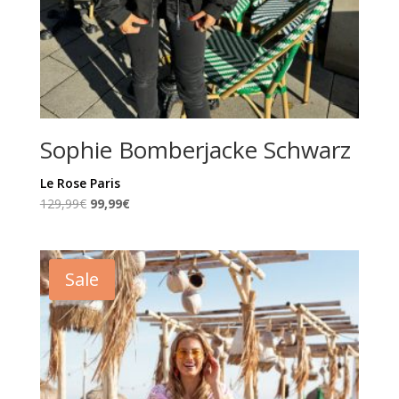
Sophie Bomberjacke Schwarz
Le Rose Paris
Ursprünglicher
Aktueller
129,99
€
99,99
€
Preis
Preis
war:
ist:
129,99€
99,99€.
Sale