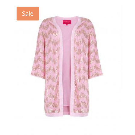
war:
ist:
139,95€
79,99€.
Sale