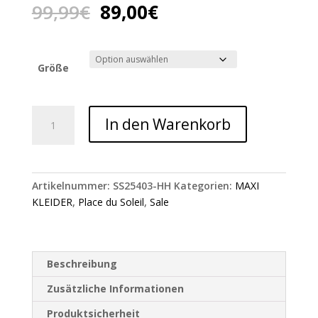
Ursprünglicher
Aktueller
99,99
€
89,00
€
Preis
Preis
war:
ist:
99,99€
89,00€.
Größe
Pinkes
In den Warenkorb
Maxi
Blumen
Kleid
Place
Artikelnummer:
SS25403-HH
Kategorien:
MAXI
du
KLEIDER
,
Place du Soleil
,
Sale
soleil
Menge
Beschreibung
Zusätzliche Informationen
Produktsicherheit