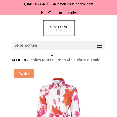
040-98247676
info@i-miss-sophie.com
0-Artikel
Seite wählen
Start
/
Shop
/
Kleidung
/
Kleider
/
MAXI
KLEIDER
/ Pinkes Maxi Blumen Kleid Place du soleil
Sale