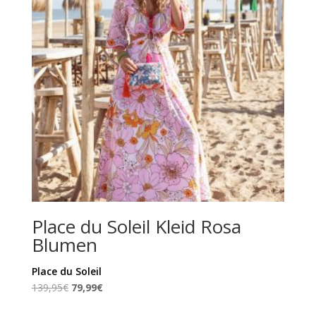
Place du Soleil Kleid Rosa
Blumen
Place du Soleil
Ursprünglicher
Aktueller
139,95
€
79,99
€
Preis
Preis