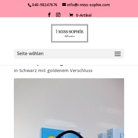
040-98247676
info@i-miss-sophie.com
0-Artikel
Seite wählen
Start
/
Shop
/
Kleidung
/
Accessoires
/ Wildledertasche
in Schwarz mit goldenem Verschluss