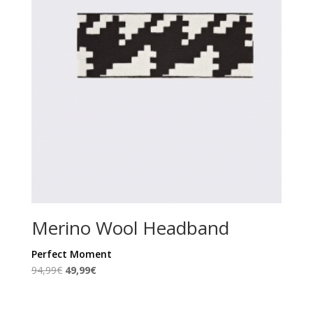
Merino Wool Headband
Perfect Moment
Ursprünglicher
Aktueller
94,99
€
49,99
€
Preis
Preis
war:
ist: