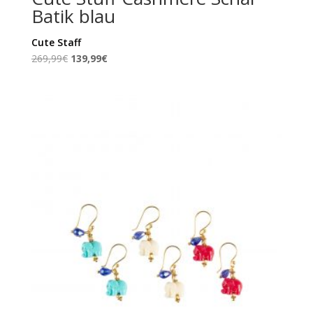
Batik blau
Cute Staff
Ursprünglicher
Aktueller
269,99
€
139,99
€
Preis
Preis
war:
ist:
269,99€
139,99€.