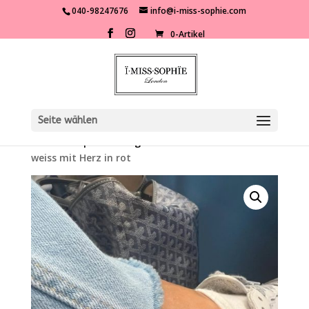
040-98247676
info@i-miss-sophie.com
0-Artikel
Seite wählen
Start
/
Shop
/
Kleidung
/
Accessoires
/ Söckchen
weiss mit Herz in rot