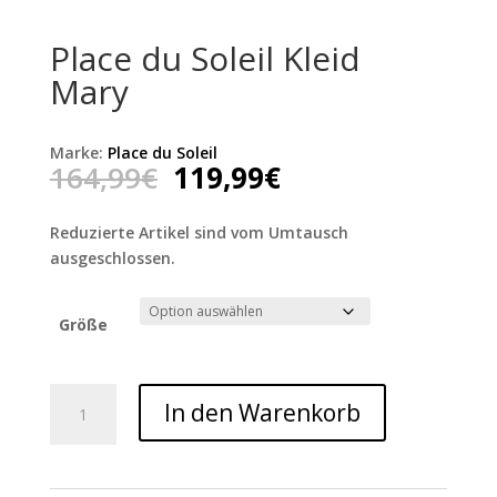
Place du Soleil Kleid
Mary
Marke:
Place du Soleil
Ursprünglicher
Aktueller
164,99
€
119,99
€
Preis
Preis
war:
ist:
Reduzierte Artikel sind vom Umtausch
164,99€
119,99€.
ausgeschlossen.
Größe
Place
In den Warenkorb
du
Soleil
Kleid