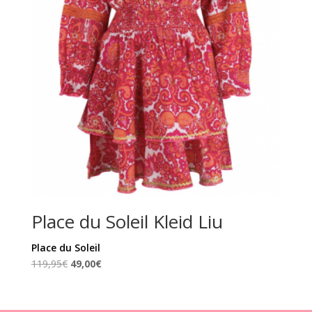
Place du Soleil Kleid Liu
Place du Soleil
Ursprünglicher
Aktueller
119,95
€
49,00
€
Preis
Preis
war:
ist:
119,95€
49,00€.