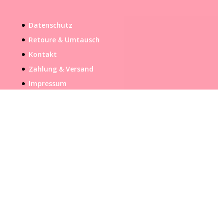
Datenschutz
Retoure & Umtausch
Kontakt
Zahlung & Versand
Impressum
Vertrag widerrufen
IMS Design UG Hamburg 2026
Vertrag widerrufen