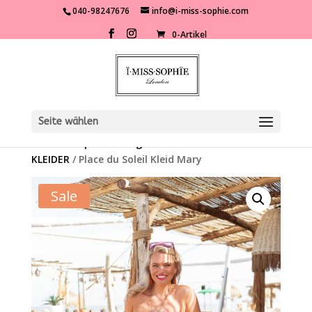
040-98247676
info@i-miss-sophie.com
0-Artikel
Seite wählen
Start
/
Shop
/
Kleidung
/
Kleider
/
MAXI
KLEIDER
/ Place du Soleil Kleid Mary
Sale