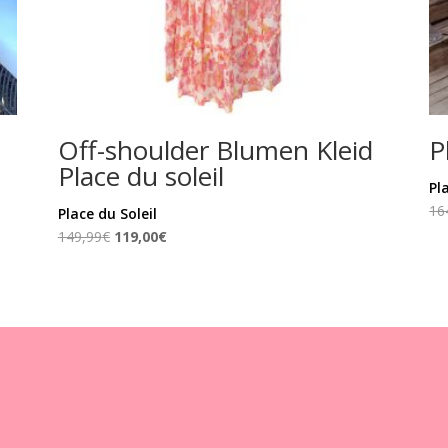
Off-shoulder Blumen Kleid
P
Place du soleil
Pl
16
Place du Soleil
Ursprünglicher
Aktueller
149,99
€
119,00
€
Preis
Preis
war:
ist:
149,99€
119,00€.