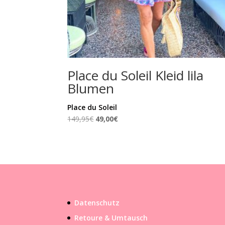
Place du Soleil Kleid lila
Blumen
Place du Soleil
Ursprünglicher
Aktueller
149,95
€
49,00
€
Preis
Preis
war:
ist:
149,95€
49,00€.
Datenschutz
Retoure & Umtausch