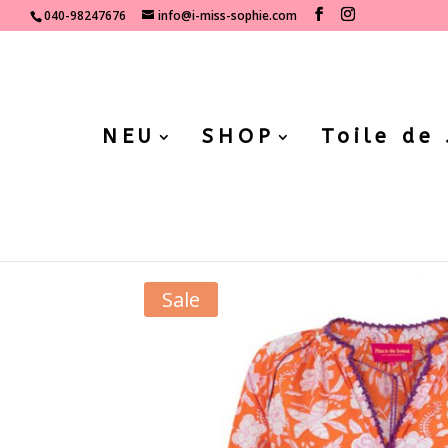
040-98247676
info@i-miss-sophie.com
NEU
SHOP
Toile de
Start
/
Shop
/
Kleidung
/
Sale
/ Place du solei
Sale