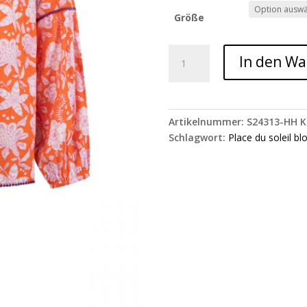
Größe
Place
In den W
du
soleil
Bluse
Cara
Artikelnummer:
S24313-HH
K
Menge
Schlagwort:
Place du soleil bl