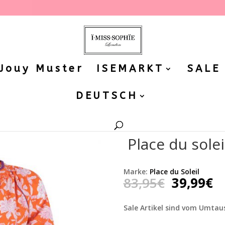
 Jouy Muster
ISEMARKT
SALE
DEUTSCH
l Bluse Cara
Place du solei
Marke:
Place du Soleil
Ursprüng
Ak
83,95
€
39,99
€
Preis
Pr
war:
is
Sale Artikel sind vom Umtau
83,95€
3