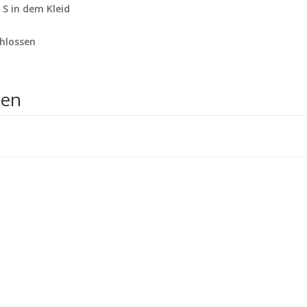
 S in dem Kleid
chlossen
nen