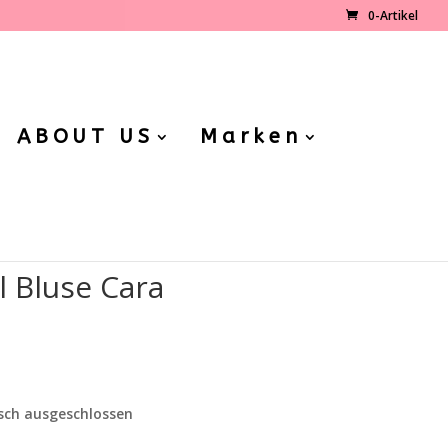
0-Artikel
ABOUT US
Marken
l Bluse Cara
licher
tueller
eis
t:
sch ausgeschlossen
9,99€.