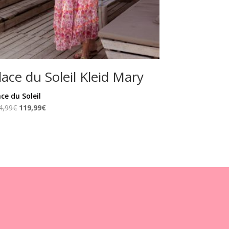
lace du Soleil Kleid Mary
ace du Soleil
Ursprünglicher
Aktueller
4,99
€
119,99
€
Preis
Preis
war:
ist:
164,99€
119,99€.