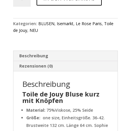
de
Jouy
Bluse
kurz
Kategorien:
BLUSEN
,
Isemarkt
,
Le Rose Paris
,
Toile
Menge
de Jouy
,
NEU
Beschreibung
Rezensionen (0)
Beschreibung
Toile de Jouy Bluse kurz
mit Knöpfen
Material:
75%Viskose, 25% Seide
Größe:
one size, Einheitsgröße. 36-42.
Brustweite 132 cm. Länge 64 cm. Sophie