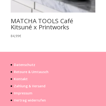
MATCHA TOOLS Café
Kitsuné x Printworks
84,99
€
Datenschutz
Retoure & Umtausch
Kontakt
Zahlung & Versand
Impressum
Vertrag widerrufen