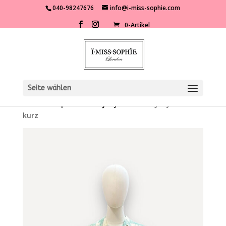
040-98247676
info@i-miss-sophie.com
0-Artikel
Seite wählen
Start
/
Shop
/
Toile de Jouy
/ Toile de Jouy Bluse
kurz