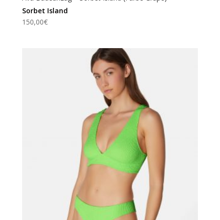
Sorbet Island
150,00
€