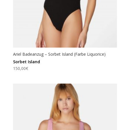
Ariel Badeanzug – Sorbet Island (Farbe Liquorice)
Sorbet Island
150,00
€