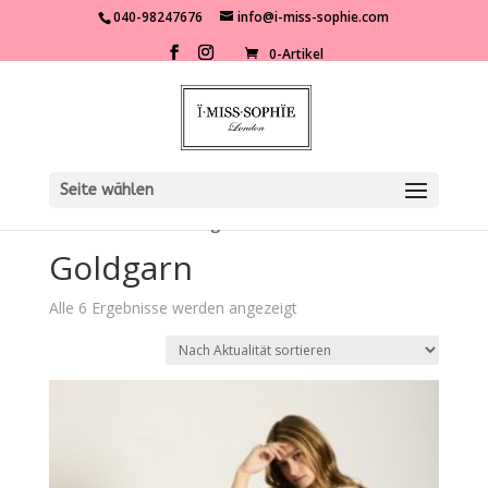
040-98247676
info@i-miss-sophie.com
0-Artikel
Seite wählen
Start
/ Marken / Goldgarn
Goldgarn
Nach
Alle 6 Ergebnisse werden angezeigt
Aktualität
sortiert