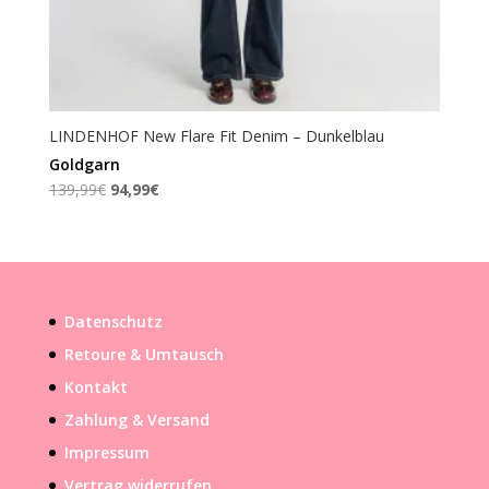
LINDENHOF New Flare Fit Denim – Dunkelblau
Goldgarn
Ursprünglicher
Aktueller
139,99
€
94,99
€
Preis
Preis
war:
ist:
139,99€
94,99€.
Datenschutz
Retoure & Umtausch
Kontakt
Zahlung & Versand
Impressum
Vertrag widerrufen