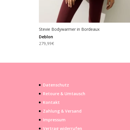
Stevie Bodywarmer in Bordeaux
Deblon
279,99
€
Datenschutz
Retoure & Umtausch
Kontakt
Zahlung & Versand
Impressum
Vertrag widerrufen