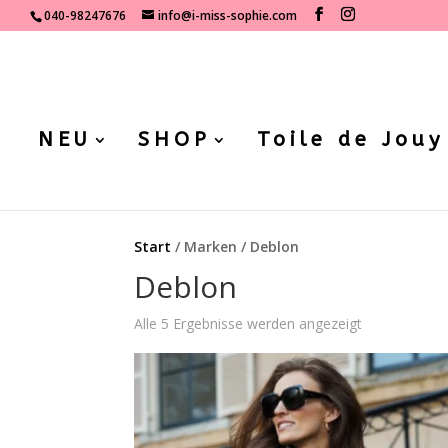
040-98247676
info@i-miss-sophie.com
NEU
SHOP
Toile de Jouy
Start
/ Marken / Deblon
Deblon
Nach
Alle 5 Ergebnisse werden angezeigt
Aktualität
sortiert