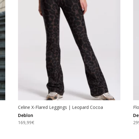
Celine X-Flared Leggings | Leopard Cocoa
Fl
Deblon
De
169,99
€
29