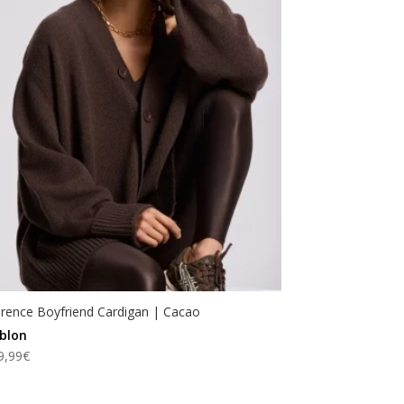
orence Boyfriend Cardigan | Cacao
blon
9,99
€