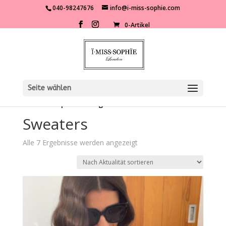
040-98247676
info@i-miss-sophie.com
0-Artikel
Seite wählen
Start
/
Shop
/
Kleidung
/ Sweaters
Sweaters
Nach
Alle 7 Ergebnisse werden angezeigt
Aktualität
sortiert