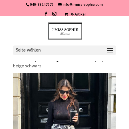
040-98247676
info@i-miss-sophie.com
0-Artikel
Seite wählen
Start
/
Shop
/
Kleidung
/
Röcke
/ Toile de Jouy Rock
beige schwarz